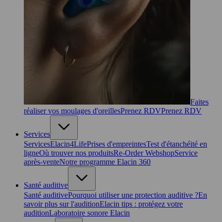
Faites
réaliser vos moulages d'oreilles
Prenez RDV
Prenez RDV
Services
Services
Elacin4Life
Prises d'empreintes
Test d'étanchéité en
ligne
Où trouver nos produits
Re-Order Webshop
Service
après-vente
Notre programme Elacin 360
Santé auditive
Santé auditive
Pourquoi utiliser une protection auditive ?
En
savoir plus sur l'audition
Elacin tips : protégez votre
audition
Laboratoire sonore Elacin