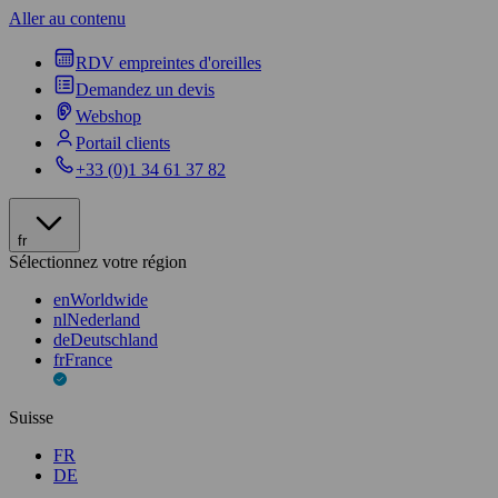
Aller au contenu
RDV empreintes d'oreilles
Demandez un devis
Webshop
Portail clients
+33 (0)1 34 61 37 82
fr
Sélectionnez votre région
en
Worldwide
nl
Nederland
de
Deutschland
fr
France
Suisse
FR
DE