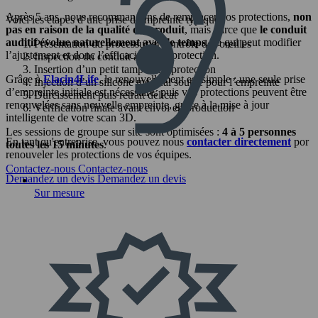
Après 5 ans, nous recommandons de remplacer vos protections,
non
Voici les étapes d’une prise d’empreinte typique :
pas en raison de la qualité du produit
, mais parce que
le conduit
auditif évolue naturellement avec le temps
, ce qui peut modifier
Présentation du processus et contrôle des oreilles
l’ajustement et donc l’efficacité de la protection.
Inspection du conduit auditif
Insertion d’un petit tampon de protection
Grâce à
Elacin4Life
, le renouvellement est simple : une seule prise
Injection d’un silicone médical souple pour l’empreinte
d’empreinte initiale est nécessaire, puis vos protections peuvent être
Durcissement puis retrait délicat
renouvelées sans nouvelle empreinte, grâce à la mise à jour
Vérification finale avant envoi en production
intelligente de votre scan 3D.
Les sessions de groupe sur site sont optimisées :
4 à 5 personnes
En tant qu'entreprise, vous pouvez nous
contacter directement
por
toutes les 15 minutes
.
renouveler les protections de vos équipes.
Contactez-nous
Contactez-nous
Demandez un devis
Demandez un devis
Sur mesure