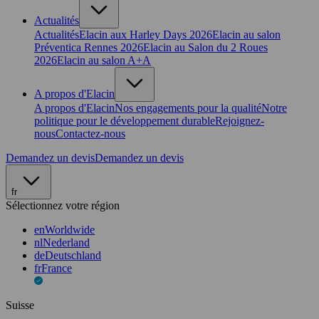
Actualités
Actualités
Elacin aux Harley Days 2026
Elacin au salon
Préventica Rennes 2026
Elacin au Salon du 2 Roues
2026
Elacin au salon A+A
A propos d'Elacin
A propos d'Elacin
Nos engagements pour la qualité
Notre
politique pour le développement durable
Rejoignez-
nous
Contactez-nous
Demandez un devis
Demandez un devis
fr
Sélectionnez votre région
en
Worldwide
nl
Nederland
de
Deutschland
fr
France
Suisse