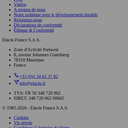
Vidéos
A propos de nous
Notre politique pour le développement durable
Rejoignez-nous
Déclarations de conformité
Éthique & Conformité
Elacin France S.A.S.
Zone d'Activité Pariwest
8, avenue Johannes Gutenberg
78310 Maurepas
France
+33 (0)1 34 61 37 82
info@elacin.fr
TVA: FR 50 348 720 962
SIRET: 348 720 962 00045
© 1985-2026 - Elacin France S.A.S.
Cookies
Vie privée
Conditions Générales de Vente