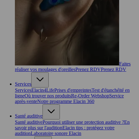
Faites
réaliser vos moulages d'oreilles
Prenez RDV
Prenez RDV
Services
Services
Elacin4Life
Prises d'empreintes
Test d'étanchéité en
ligne
Où trouver nos produits
Re-Order Webshop
Service
après-vente
Notre programme Elacin 360
Santé auditive
Santé auditive
Pourquoi utiliser une protection auditive ?
En
savoir plus sur l'audition
Elacin tips : protégez votre
audition
Laboratoire sonore Elacin