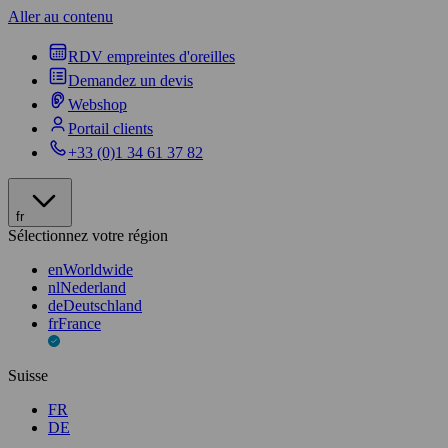
Aller au contenu
RDV empreintes d'oreilles
Demandez un devis
Webshop
Portail clients
+33 (0)1 34 61 37 82
fr
Sélectionnez votre région
en
Worldwide
nl
Nederland
de
Deutschland
fr
France
Suisse
FR
DE