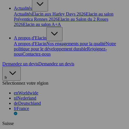
Actualités
Actualités
Elacin aux Harley Days 2026
Elacin au salon
Préventica Rennes 2026
Elacin au Salon du 2 Roues
2026
Elacin au salon A+A
A propos d'Elacin
A propos d'Elacin
Nos engagements pour la qualité
Notre
politique pour le développement durable
Rejoignez-
nous
Contactez-nous
Demandez un devis
Demandez un devis
fr
Sélectionnez votre région
en
Worldwide
nl
Nederland
de
Deutschland
fr
France
Suisse