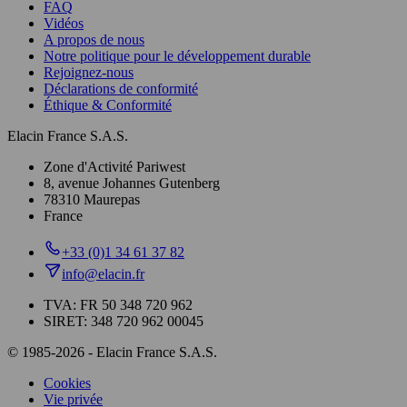
FAQ
Vidéos
A propos de nous
Notre politique pour le développement durable
Rejoignez-nous
Déclarations de conformité
Éthique & Conformité
Elacin France S.A.S.
Zone d'Activité Pariwest
8, avenue Johannes Gutenberg
78310 Maurepas
France
+33 (0)1 34 61 37 82
info@elacin.fr
TVA: FR 50 348 720 962
SIRET: 348 720 962 00045
© 1985-2026 - Elacin France S.A.S.
Cookies
Vie privée