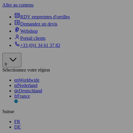
Aller au contenu
RDV empreintes d'oreilles
Demandez un devis
Webshop
Portail clients
+33 (0)1 34 61 37 82
fr
Sélectionnez votre région
en
Worldwide
nl
Nederland
de
Deutschland
fr
France
Suisse
FR
DE