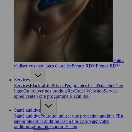
Faites
réaliser vos moulages d'oreilles
Prenez RDV
Prenez RDV
Services
Services
Elacin4Life
Prises d'empreintes
Test d'étanchéité en
ligne
Où trouver nos produits
Re-Order Webshop
Service
après-vente
Notre programme Elacin 360
Santé auditive
Santé auditive
Pourquoi utiliser une protection auditive ?
En
savoir plus sur l'audition
Elacin tips : protégez votre
audition
Laboratoire sonore Elacin