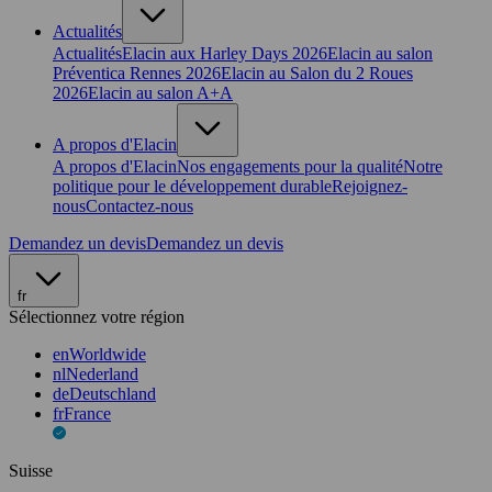
Actualités
Actualités
Elacin aux Harley Days 2026
Elacin au salon
Préventica Rennes 2026
Elacin au Salon du 2 Roues
2026
Elacin au salon A+A
A propos d'Elacin
A propos d'Elacin
Nos engagements pour la qualité
Notre
politique pour le développement durable
Rejoignez-
nous
Contactez-nous
Demandez un devis
Demandez un devis
fr
Sélectionnez votre région
en
Worldwide
nl
Nederland
de
Deutschland
fr
France
Suisse