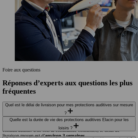
Foire aux questions
Réponses d’experts aux questions les plus
fréquentes
Quel est le délai de livraison pour mes protections auditives sur mesure
?
Après votre séance de prise d’empreinte, vos protections auditives
Quelle est la durée de vie des protections auditives Elacin pour les
Elacin sont fabriquées sur mesure selon la morphologie de votre
loisirs ?
conduit auditif. Une fois la commande confirmée, le délai de
livraison moyen est d’
environ 3 semaines
.