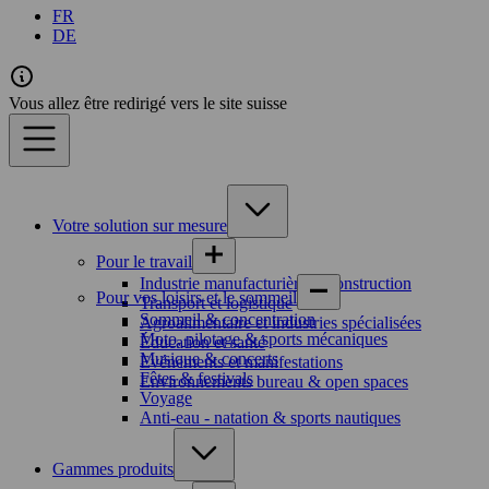
FR
DE
Vous allez être redirigé vers le site suisse
Votre solution sur mesure
Pour le travail
Industrie manufacturière et construction
Pour vos loisirs et le sommeil
Transport et logistique
Sommeil & concentration
Agroalimentaire et industries spécialisées
Moto, pilotage & sports mécaniques
Éducation et santé
Musique & concerts
Evénements et manifestations
Fêtes & festivals
Environnements bureau & open spaces
Voyage
Anti-eau - natation & sports nautiques
Gammes produits