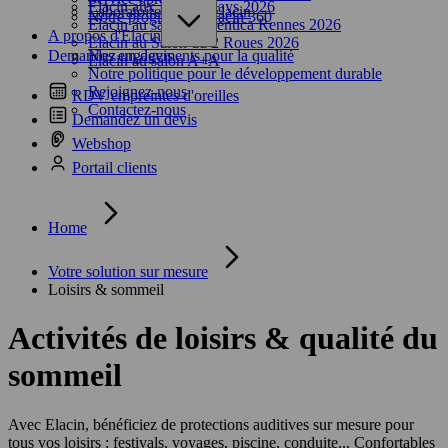
Elacin aux Harley Days 2026
Laboratoire sonore Elacin
Notre programme Elacin 360
Elacin au salon Préventica Rennes 2026
A propos d'Elacin
Elacin au Salon du 2 Roues 2026
Demandez un devis
Nos engagements pour la qualité
Elacin au salon A+A
Notre politique pour le développement durable
Rejoignez-nous
RDV empreintes d'oreilles
Contactez-nous
Demandez un devis
Webshop
Portail clients
Home
Votre solution sur mesure
Loisirs & sommeil
Activités de loisirs & qualité du
sommeil
Avec Elacin, bénéficiez de protections auditives sur mesure pour
tous vos loisirs : festivals, voyages, piscine, conduite... Confortables