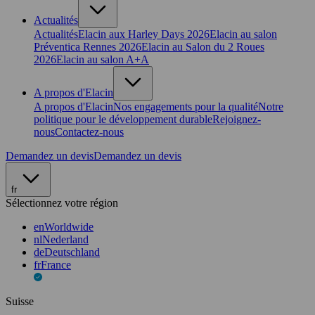
Actualités
Actualités
Elacin aux Harley Days 2026
Elacin au salon
Préventica Rennes 2026
Elacin au Salon du 2 Roues
2026
Elacin au salon A+A
A propos d'Elacin
A propos d'Elacin
Nos engagements pour la qualité
Notre
politique pour le développement durable
Rejoignez-
nous
Contactez-nous
Demandez un devis
Demandez un devis
fr
Sélectionnez votre région
en
Worldwide
nl
Nederland
de
Deutschland
fr
France
Suisse