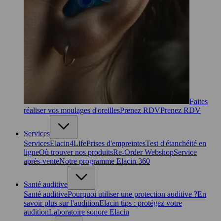
Faites
réaliser vos moulages d'oreilles
Prenez RDV
Prenez RDV
Services
Services
Elacin4Life
Prises d'empreintes
Test d'étanchéité en
ligne
Où trouver nos produits
Re-Order Webshop
Service
après-vente
Notre programme Elacin 360
Santé auditive
Santé auditive
Pourquoi utiliser une protection auditive ?
En
savoir plus sur l'audition
Elacin tips : protégez votre
audition
Laboratoire sonore Elacin