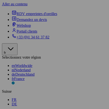
Aller au contenu
RDV empreintes d'oreilles
Demandez un devis
Webshop
Portail clients
+33 (0)1 34 61 37 82
fr
Sélectionnez votre région
en
Worldwide
nl
Nederland
de
Deutschland
fr
France
Suisse
FR
DE