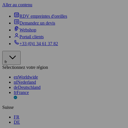
Aller au contenu
RDV empreintes d'oreilles
Demandez un devis
Webshop
Portail clients
+33 (0)1 34 61 37 82
fr
Sélectionnez votre région
en
Worldwide
nl
Nederland
de
Deutschland
fr
France
Suisse
FR
DE