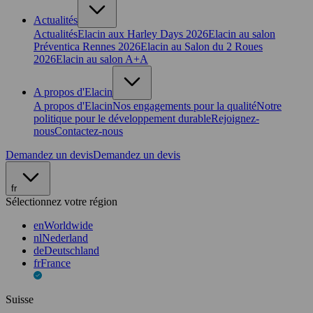
Actualités
Actualités
Elacin aux Harley Days 2026
Elacin au salon
Préventica Rennes 2026
Elacin au Salon du 2 Roues
2026
Elacin au salon A+A
A propos d'Elacin
A propos d'Elacin
Nos engagements pour la qualité
Notre
politique pour le développement durable
Rejoignez-
nous
Contactez-nous
Demandez un devis
Demandez un devis
fr
Sélectionnez votre région
en
Worldwide
nl
Nederland
de
Deutschland
fr
France
Suisse