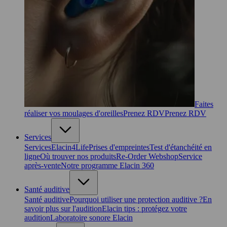
Faites
réaliser vos moulages d'oreilles
Prenez RDV
Prenez RDV
Services
Services
Elacin4Life
Prises d'empreintes
Test d'étanchéité en
ligne
Où trouver nos produits
Re-Order Webshop
Service
après-vente
Notre programme Elacin 360
Santé auditive
Santé auditive
Pourquoi utiliser une protection auditive ?
En
savoir plus sur l'audition
Elacin tips : protégez votre
audition
Laboratoire sonore Elacin