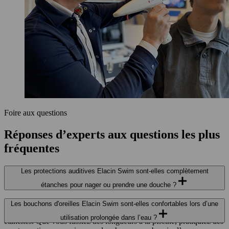
Foire aux questions
Réponses d’experts aux questions les plus
fréquentes
Les protections auditives Elacin Swim sont-elles complètement
étanches pour nager ou prendre une douche ?
Absolument.
Les protections auditives
Elacin Swim
sur mesure
Les bouchons d'oreilles Elacin Swim sont-elles confortables lors d’une
s’ajustent parfaitement à votre conduit auditif et sont entièrement
utilisation prolongée dans l’eau ?
étanches. Que vous fassiez des longueurs à la piscine, pratiquiez des