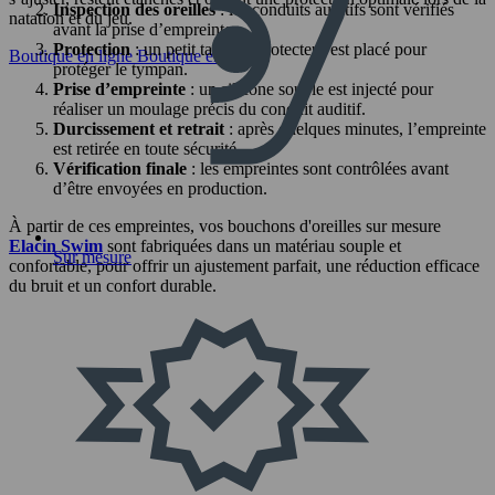
Inspection des oreilles
: les conduits auditifs sont vérifiés
natation et du jeu.
avant la prise d’empreinte.
Protection
: un petit tampon protecteur est placé pour
Boutique en ligne
Boutique en ligne
protéger le tympan.
Prise d’empreinte
: un silicone souple est injecté pour
réaliser un moulage précis du conduit auditif.
Durcissement et retrait
: après quelques minutes, l’empreinte
est retirée en toute sécurité.
Vérification finale
: les empreintes sont contrôlées avant
d’être envoyées en production.
À partir de ces empreintes, vos bouchons d'oreilles sur mesure
Elacin Swim
sont fabriquées dans un matériau souple et
Sur mesure
confortable, pour offrir un ajustement parfait, une réduction efficace
du bruit et un confort durable.