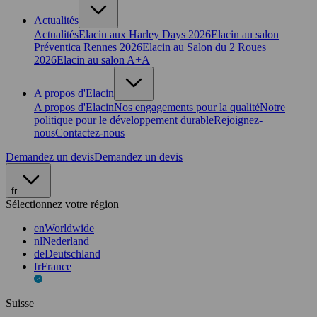
Actualités
Actualités
Elacin aux Harley Days 2026
Elacin au salon
Préventica Rennes 2026
Elacin au Salon du 2 Roues
2026
Elacin au salon A+A
A propos d'Elacin
A propos d'Elacin
Nos engagements pour la qualité
Notre
politique pour le développement durable
Rejoignez-
nous
Contactez-nous
Demandez un devis
Demandez un devis
fr
Sélectionnez votre région
en
Worldwide
nl
Nederland
de
Deutschland
fr
France
Suisse