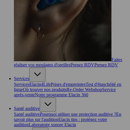
Faites
réaliser vos moulages d'oreilles
Prenez RDV
Prenez RDV
Services
Services
Elacin4Life
Prises d'empreintes
Test d'étanchéité en
ligne
Où trouver nos produits
Re-Order Webshop
Service
après-vente
Notre programme Elacin 360
Santé auditive
Santé auditive
Pourquoi utiliser une protection auditive ?
En
savoir plus sur l'audition
Elacin tips : protégez votre
audition
Laboratoire sonore Elacin