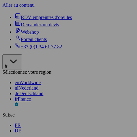
Aller au contenu
RDV empreintes d'oreilles
Demandez un devis
Webshop
Portail clients
+33 (0)1 34 61 37 82
fr
Sélectionnez votre région
en
Worldwide
nl
Nederland
de
Deutschland
fr
France
Suisse
FR
DE