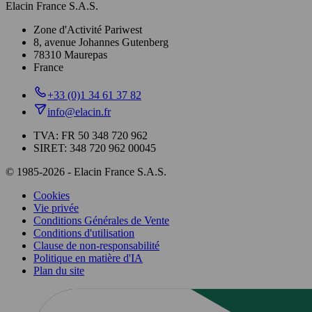
Elacin France S.A.S.
Zone d'Activité Pariwest
8, avenue Johannes Gutenberg
78310 Maurepas
France
+33 (0)1 34 61 37 82
info@elacin.fr
TVA: FR 50 348 720 962
SIRET: 348 720 962 00045
© 1985-2026 - Elacin France S.A.S.
Cookies
Vie privée
Conditions Générales de Vente
Conditions d'utilisation
Clause de non-responsabilité
Politique en matière d'IA
Plan du site