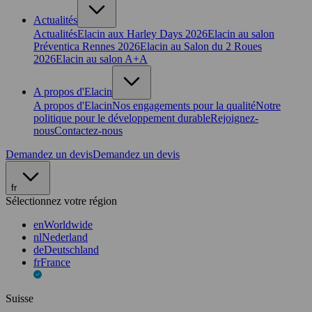
Actualités
Actualités
Elacin aux Harley Days 2026
Elacin au salon
Préventica Rennes 2026
Elacin au Salon du 2 Roues
2026
Elacin au salon A+A
A propos d'Elacin
A propos d'Elacin
Nos engagements pour la qualité
Notre
politique pour le développement durable
Rejoignez-
nous
Contactez-nous
Demandez un devis
Demandez un devis
fr
Sélectionnez votre région
en
Worldwide
nl
Nederland
de
Deutschland
fr
France
Suisse