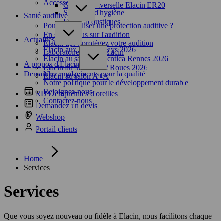
Accessoires
Gamme universelle Elacin ER20
Solutions d'hygiène
Santé auditive
Filtres acoustiques
Pourquoi utiliser une protection auditive ?
En savoir plus sur l'audition
Actualités
Elacin tips : protégez votre audition
Elacin aux Harley Days 2026
Laboratoire sonore Elacin
Elacin au salon Préventica Rennes 2026
A propos d'Elacin
Elacin au Salon du 2 Roues 2026
Demandez un devis
Nos engagements pour la qualité
Elacin au salon A+A
Notre politique pour le développement durable
Rejoignez-nous
RDV empreintes d'oreilles
Contactez-nous
Demandez un devis
Webshop
Portail clients
Home
Services
Services
Que vous soyez nouveau ou fidèle à Elacin, nous facilitons chaque