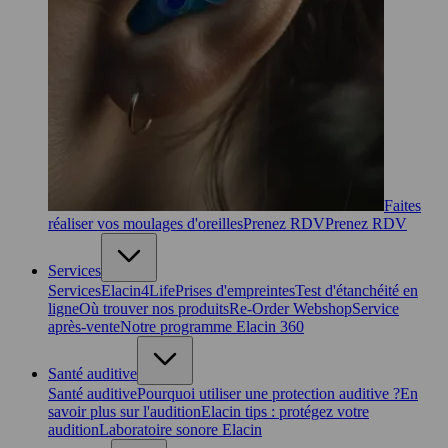
Faites
réaliser vos moulages d'oreilles
Prenez RDV
Prenez RDV
Services
Services
Elacin4Life
Prises d'empreintes
Test d'étanchéité en
ligne
Où trouver nos produits
Re-Order Webshop
Service
après-vente
Notre programme Elacin 360
Santé auditive
Santé auditive
Pourquoi utiliser une protection auditive ?
En
savoir plus sur l'audition
Elacin tips : protégez votre
audition
Laboratoire sonore Elacin