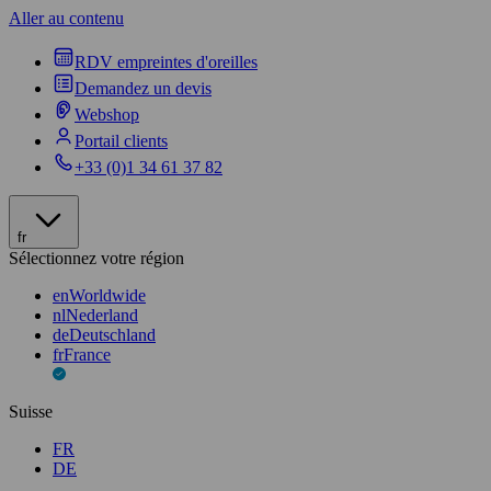
Aller au contenu
RDV empreintes d'oreilles
Demandez un devis
Webshop
Portail clients
+33 (0)1 34 61 37 82
fr
Sélectionnez votre région
en
Worldwide
nl
Nederland
de
Deutschland
fr
France
Suisse
FR
DE