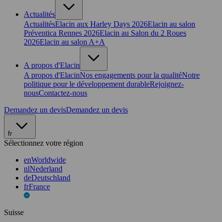
Actualités
Actualités
Elacin aux Harley Days 2026
Elacin au salon
Préventica Rennes 2026
Elacin au Salon du 2 Roues
2026
Elacin au salon A+A
A propos d'Elacin
A propos d'Elacin
Nos engagements pour la qualité
Notre
politique pour le développement durable
Rejoignez-
nous
Contactez-nous
Demandez un devis
Demandez un devis
fr
Sélectionnez votre région
en
Worldwide
nl
Nederland
de
Deutschland
fr
France
Suisse