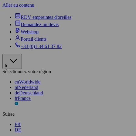
Aller au contenu
RDV empreintes d'oreilles
Demandez un devis
Webshop
Portail clients
+33 (0)1 34 61 37 82
fr
Sélectionnez votre région
en
Worldwide
nl
Nederland
de
Deutschland
fr
France
Suisse
FR
DE