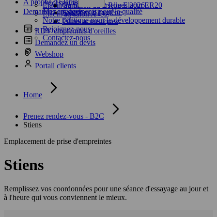
A propos d'Elacin
Accessoires
Elacin au Salon du 2 Roues 2026
Gamme universelle Elacin ER20
Demandez un devis
Nos engagements pour la qualité
Solutions d'hygiène
Elacin au salon A+A
Notre politique pour le développement durable
Filtres acoustiques
Rejoignez-nous
RDV empreintes d'oreilles
Contactez-nous
Demandez un devis
Webshop
Portail clients
Home
Prenez rendez-vous - B2C
Stiens
Emplacement de prise d'empreintes
Stiens
Remplissez vos coordonnées pour une séance d'essayage au jour et
à l'heure qui vous conviennent le mieux.