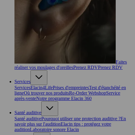
Faites
réaliser vos moulages d'oreilles
Prenez RDV
Prenez RDV
Services
Services
Elacin4Life
Prises d'empreintes
Test d'étanchéité en
ligne
Où trouver nos produits
Re-Order Webshop
Service
après-vente
Notre programme Elacin 360
Santé auditive
Santé auditive
Pourquoi utiliser une protection auditive ?
En
savoir plus sur l'audition
Elacin tips : protégez votre
audition
Laboratoire sonore Elacin