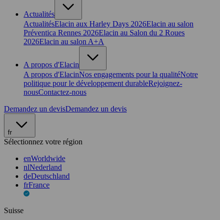
Actualités
Actualités
Elacin aux Harley Days 2026
Elacin au salon
Préventica Rennes 2026
Elacin au Salon du 2 Roues
2026
Elacin au salon A+A
A propos d'Elacin
A propos d'Elacin
Nos engagements pour la qualité
Notre
politique pour le développement durable
Rejoignez-
nous
Contactez-nous
Demandez un devis
Demandez un devis
fr
Sélectionnez votre région
en
Worldwide
nl
Nederland
de
Deutschland
fr
France
Suisse