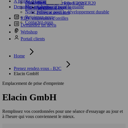
A propos d'Elacin
Accessoires
Elacin au Salon du 2 Roues 2026
Gamme universelle Elacin ER20
Demandez un devis
Nos engagements pour la qualité
Solutions d'hygiène
Elacin au salon A+A
Notre politique pour le développement durable
Filtres acoustiques
Rejoignez-nous
RDV empreintes d'oreilles
Contactez-nous
Demandez un devis
Webshop
Portail clients
Home
Prenez rendez-vous - B2C
Elacin GmbH
Emplacement de prise d'empreinte
Elacin GmbH
Remplissez vos coordonnées pour une séance d'essayage au jour et
à l'heure qui vous conviennent le mieux.