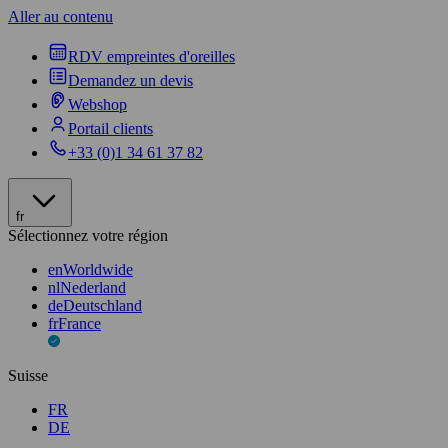
Aller au contenu
RDV empreintes d'oreilles
Demandez un devis
Webshop
Portail clients
+33 (0)1 34 61 37 82
fr
Sélectionnez votre région
en
Worldwide
nl
Nederland
de
Deutschland
fr
France
Suisse
FR
DE