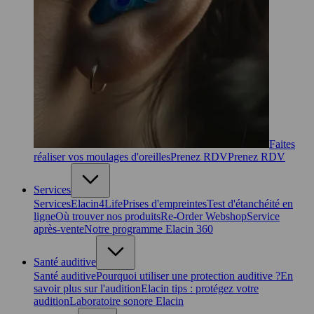
Faites
réaliser vos moulages d'oreilles
Prenez RDV
Prenez RDV
Services
Services
Elacin4Life
Prises d'empreintes
Test d'étanchéité en
ligne
Où trouver nos produits
Re-Order Webshop
Service
après-vente
Notre programme Elacin 360
Santé auditive
Santé auditive
Pourquoi utiliser une protection auditive ?
En
savoir plus sur l'audition
Elacin tips : protégez votre
audition
Laboratoire sonore Elacin