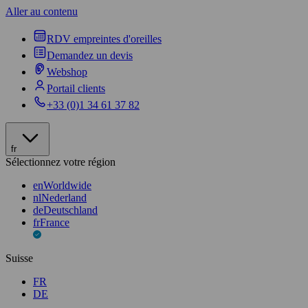
Aller au contenu
RDV empreintes d'oreilles
Demandez un devis
Webshop
Portail clients
+33 (0)1 34 61 37 82
fr
Sélectionnez votre région
en
Worldwide
nl
Nederland
de
Deutschland
fr
France
Suisse
FR
DE