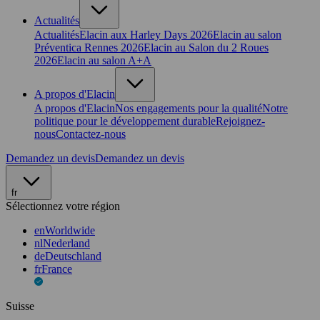
Actualités
Actualités
Elacin aux Harley Days 2026
Elacin au salon
Préventica Rennes 2026
Elacin au Salon du 2 Roues
2026
Elacin au salon A+A
A propos d'Elacin
A propos d'Elacin
Nos engagements pour la qualité
Notre
politique pour le développement durable
Rejoignez-
nous
Contactez-nous
Demandez un devis
Demandez un devis
fr
Sélectionnez votre région
en
Worldwide
nl
Nederland
de
Deutschland
fr
France
Suisse