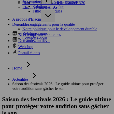
Accessoires
Elacin au Salon du 2 Roues 2026
Gamme universelle Elacin ER20
Solutions d'hygiène
Elacin au salon A+A
Filtres acoustiques
A propos d'Elacin
Demandez un devis
Nos engagements pour la qualité
Notre politique pour le développement durable
Rejoignez-nous
RDV empreintes d'oreilles
Contactez-nous
Demandez un devis
Webshop
Portail clients
Home
Actualités
Saison des festivals 2026 : Le guide ultime pour protéger
votre audition sans gâcher le son
Saison des festivals 2026 : Le guide ultime
pour protéger votre audition sans gâcher
le son