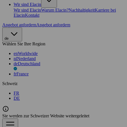
Wir sind Elacin
Wir sind Elacin
Warum Elacin?
Nachhaltigkeit
Karriere bei
Elacin
Kontakt
Angebot anfordern
Angebot anfordern
de
Wählen Sie Ihre Region
en
Worldwide
nl
Nederland
de
Deutschland
fr
France
Schweiz
FR
DE
Sie werden zur Schweizer Website weitergeleitet