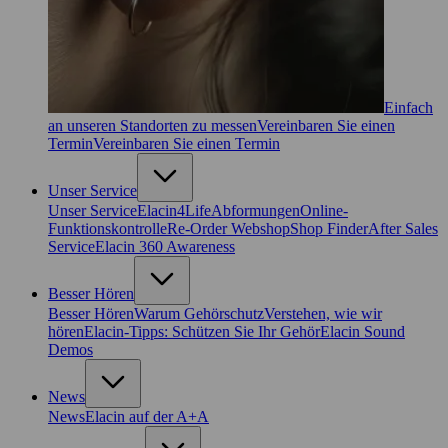
Einfach
an unseren Standorten zu messen
Vereinbaren Sie einen
Termin
Vereinbaren Sie einen Termin
Unser Service
Unser Service
Elacin4Life
Abformungen
Online-
Funktionskontrolle
Re-Order Webshop
Shop Finder
After Sales
Service
Elacin 360 Awareness
Besser Hören
Besser Hören
Warum Gehörschutz
Verstehen, wie wir
hören
Elacin-Tipps: Schützen Sie Ihr Gehör
Elacin Sound
Demos
News
News
Elacin auf der A+A