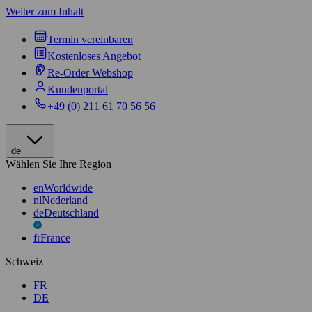
Weiter zum Inhalt
Termin vereinbaren
Kostenloses Angebot
Re-Order Webshop
Kundenportal
+49 (0) 211 61 70 56 56
de
Wählen Sie Ihre Region
en
Worldwide
nl
Nederland
de
Deutschland
fr
France
Schweiz
FR
DE