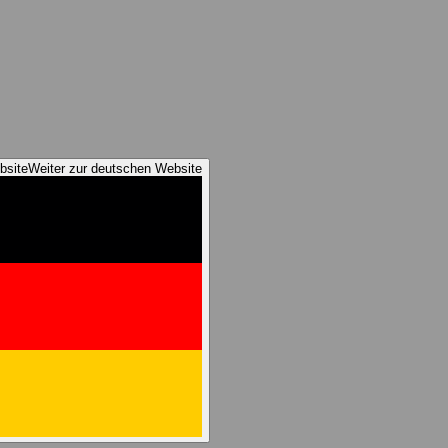
bsite
Weiter zur deutschen Website
reness