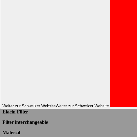
Home
test
test
test-en
Weiter zur Schweizer Website
Weiter zur Schweizer Website
Elacin Filter
Filter interchangeable
Material