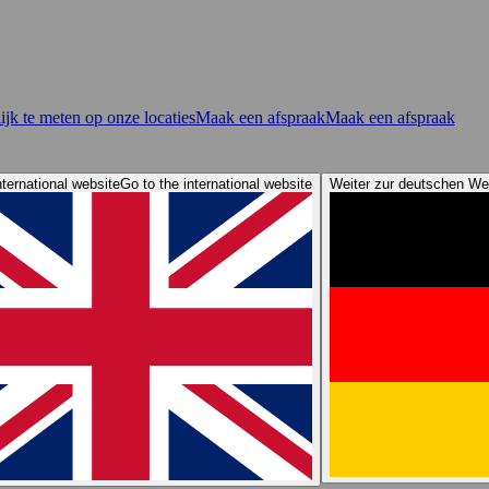
jk te meten op onze locaties
Maak een afspraak
Maak een afspraak
nternational website
Go to the international website
Weiter zur deutschen We
or
Re-Order Webshop
Online lektest
After Sales Services
Elacin 360 Awa
ips van Elacin: Bescherm je gehoor
Elacin geluidsdemo's