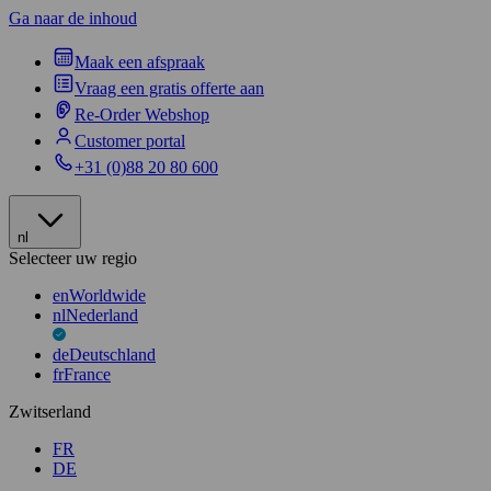
Ga naar de inhoud
Maak een afspraak
Vraag een gratis offerte aan
Re-Order Webshop
Customer portal
+31 (0)88 20 80 600
nl
Selecteer uw regio
en
Worldwide
nl
Nederland
de
Deutschland
fr
France
Zwitserland
FR
DE