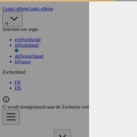
Gratis offerte
Gratis offerte
nl
Selecteer uw regio
en
Worldwide
nl
Nederland
de
Deutschland
fr
France
Zwitserland
FR
DE
U wordt doorgestuurd naar de Zwitserse website