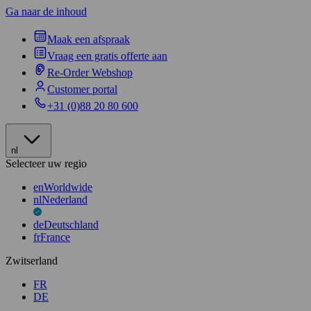
Ga naar de inhoud
Maak een afspraak
Vraag een gratis offerte aan
Re-Order Webshop
Customer portal
+31 (0)88 20 80 600
nl
Selecteer uw regio
en
Worldwide
nl
Nederland
de
Deutschland
fr
France
Zwitserland
FR
DE