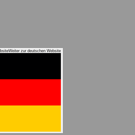
bsite
Weiter zur deutschen Website
reness