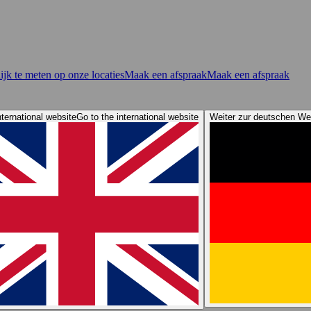
jk te meten op onze locaties
Maak een afspraak
Maak een afspraak
nternational website
Go to the international website
Weiter zur deutschen We
or
Re-Order Webshop
Online lektest
After Sales Services
Elacin 360 Awa
ips van Elacin: Bescherm je gehoor
Elacin geluidsdemo's