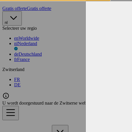
Gratis offerte
Gratis offerte
nl
Selecteer uw regio
en
Worldwide
nl
Nederland
de
Deutschland
fr
France
Zwitserland
FR
DE
U wordt doorgestuurd naar de Zwitserse website