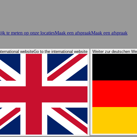
jk te meten op onze locaties
Maak een afspraak
Maak een afspraak
nternational website
Go to the international website
Weiter zur deutschen We
or
Re-Order Webshop
Online lektest
After Sales Services
Elacin 360 Awa
ips van Elacin: Bescherm je gehoor
Elacin geluidsdemo's