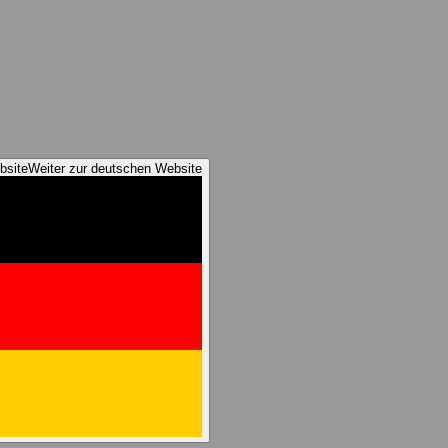
bsite
Weiter zur deutschen Website
reness