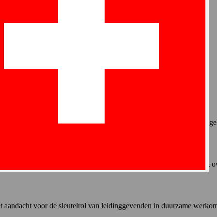
standigheden 2026
speelt in hoe mensen hun werk ervaren?
organiseerd door
ANACT
, organisaties om na te denken over hoe dage
rkenbaar voor organisaties in heel Europa en daarbuiten. De vraag blijft
et aandacht voor de sleutelrol van leidinggevenden in duurzame werko