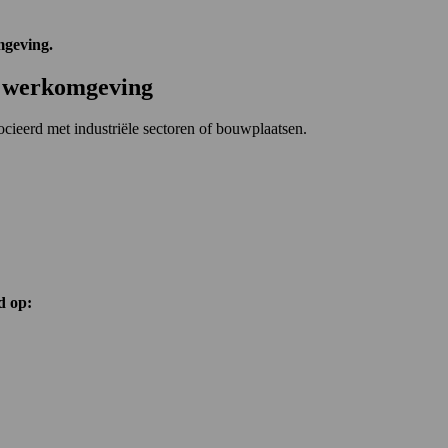
mgeving.
de werkomgeving
ocieerd met industriële sectoren of bouwplaatsen.
ed op: