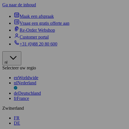
Ga naar de inhoud
Maak een afspraak
Vraag een gratis offerte aan
Re-Order Webshop
Customer portal
+31 (0)88 20 80 600
nl
Selecteer uw regio
en
Worldwide
nl
Nederland
de
Deutschland
fr
France
Zwitserland
FR
DE