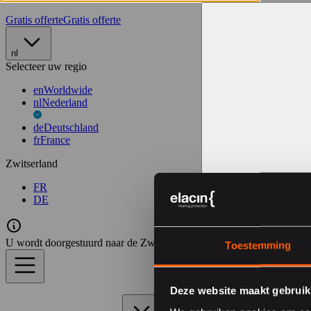
Gratis offerte
Gratis offerte
nl
Selecteer uw regio
en
Worldwide
nl
Nederland
de
Deutschland
fr
France
Zwitserland
FR
DE
U wordt doorgestuurd naar de Zwitserse website
Toestemming
Deze website maakt gebruik