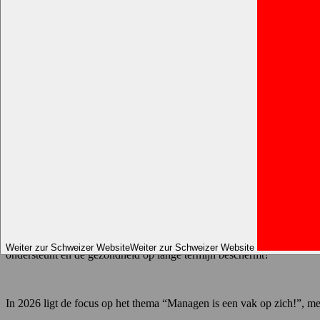
Home
Nieuws
Week van de Werkbeleving 2026: inzichten uit Frankrijk
Week van de levenskwaliteit en arbeidsom
15 juni, 2026 - Leestijd: 6min
Wat als akoestisch comfort een sleutelrol 
Elk jaar stimuleert de Franse Week van de Werkbeleving (QVCT), ge
medewerkers beïnvloeden.
Hoewel het initiatief in Frankrijk is ontstaan, zijn de uitdagingen he
Weiter zur Schweizer Website
Weiter zur Schweizer Website
ondersteunt én de gezondheid op lange termijn beschermt?
In 2026 ligt de focus op het thema “Managen is een vak op zich!”, m