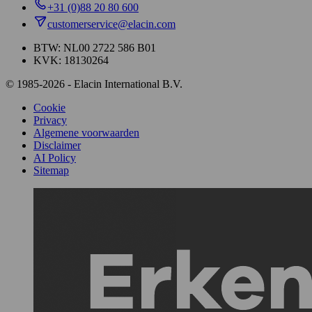
+31 (0)88 20 80 600
customerservice@elacin.com
BTW: NL00 2722 586 B01
KVK: 18130264
© 1985-2026 - Elacin International B.V.
Cookie
Privacy
Algemene voorwaarden
Disclaimer
AI Policy
Sitemap