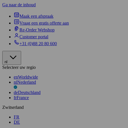
Ga naar de inhoud
Maak een afspraak
Vraag een gratis offerte aan
Re-Order Webshop
Customer portal
+31 (0)88 20 80 600
nl
Selecteer uw regio
en
Worldwide
nl
Nederland
de
Deutschland
fr
France
Zwitserland
FR
DE