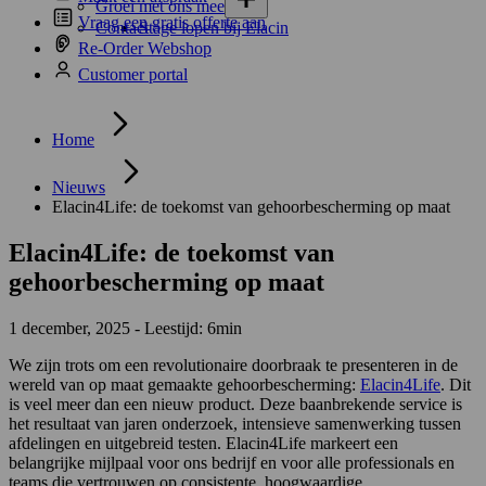
Groei met ons mee
Vraag een gratis offerte aan
Contact
Stage lopen bij Elacin
Re-Order Webshop
Customer portal
Home
Nieuws
Elacin4Life: de toekomst van gehoorbescherming op maat
Elacin4Life: de toekomst van
gehoorbescherming op maat
1 december, 2025 - Leestijd: 6min
We zijn trots om een revolutionaire doorbraak te presenteren in de
wereld van op maat gemaakte gehoorbescherming:
Elacin4Life
. Dit
is veel meer dan een nieuw product. Deze baanbrekende service is
het resultaat van jaren onderzoek, intensieve samenwerking tussen
afdelingen en uitgebreid testen. Elacin4Life markeert een
belangrijke mijlpaal voor ons bedrijf en voor alle professionals en
teams die vertrouwen op consistente, hoogwaardige