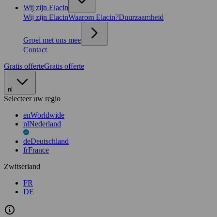
Wij zijn Elacin
Wij zijn Elacin
Waarom Elacin?
Duurzaamheid
Groei met ons mee
Contact
Gratis offerte
Gratis offerte
nl
Selecteer uw regio
en
Worldwide
nl
Nederland
de
Deutschland
fr
France
Zwitserland
FR
DE