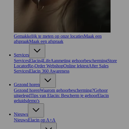
Gemakkelijk te meten op onze locaties
Maak een
afspraak
Maak een afspraak
Services
Services
Elacin4Life
Aanmeting gehoorbescherming
Store
Locator
Re-Order Webshop
Online lektest
After Sales
Services
Elacin 360 Awareness
Gezond horen
Gezond horen
Waarom gehoorbescherming?
Gehoor
uitgelegd
Tips van Elacin: Bescherm je gehoor
Elacin
geluidsdemo's
Nieuws
Nieuws
Elacin op A+A