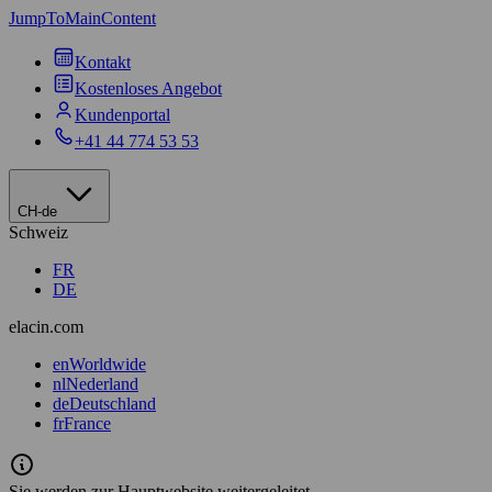
JumpToMainContent
Kontakt
Kostenloses Angebot
Kundenportal
+41 44 774 53 53
CH-de
Schweiz
FR
DE
elacin.com
en
Worldwide
nl
Nederland
de
Deutschland
fr
France
Sie werden zur Hauptwebsite weitergeleitet