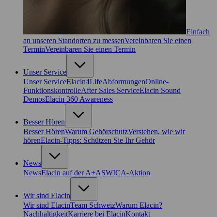
Einfach
an unseren Standorten zu messen
Vereinbaren Sie einen
Termin
Vereinbaren Sie einen Termin
Unser Service
Unser Service
Elacin4Life
Abformungen
Online-
Funktionskontrolle
After Sales Service
Elacin Sound
Demos
Elacin 360 Awareness
Besser Hören
Besser Hören
Warum Gehörschutz
Verstehen, wie wir
hören
Elacin-Tipps: Schützen Sie Ihr Gehör
News
News
Elacin auf der A+A
SWICA-Aktion
Wir sind Elacin
Wir sind Elacin
Team Schweiz
Warum Elacin?
Nachhaltigkeit
Karriere bei Elacin
Kontakt