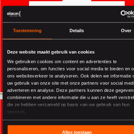
Sicherheit und Einhaltung von Normen
Alle Elacin-Produkte entsprechen den einschlägigen
europäischen Vorschriften für persönliche Schutzausrüstung
und sind entsprechend geprüft und zertifiziert, ein
wesentlicher Faktor für die Sicherheit am Arbeitsplatz und bei
Toestemming
Details
Over
Audits.
Effiziente und stabile Prozesse
Dank des ISO-zertifizierten Qualitätsmanagements profitieren
Deze website maakt gebruik van cookies
Sie von strukturierten Arbeitsabläufen, schnellen
Reaktionszeiten und einer gleichbleibend hohen
We gebruiken cookies om content en advertenties te
Servicequalität von der Beratung bis zur Lieferung.
personaliseren, om functies voor social media te bieden en 
Nachhaltigkeit als Standard
ons websiteverkeer te analyseren. Ook delen we informatie 
Mit der Zertifizierung nach ISO 14001 setzen wir uns aktiv
uw gebruik van onze site met onze partners voor social medi
für umweltfreundliche Prozesse und nachhaltige Lösungen
adverteren en analyse. Deze partners kunnen deze gegeven
ein, ein Aspekt, der für moderne Unternehmen und im
Hinblick auf ESG-Anforderungen zunehmend an Bedeutung
combineren met andere informatie die u aan ze heeft verstrek
Aller sur le site suisse
Aller sur le site suisse
gewinnt.
die ze hebben verzameld op basis van uw gebruik van hun
services.
Im täglichen Einsatz bewährte Qualität
Unsere ISO-Zertifizierungen sind nicht nur blosse Gütesiegel,
Alles toestaan
sondern spiegeln sich auch im täglichen Einsatz unserer Produkte