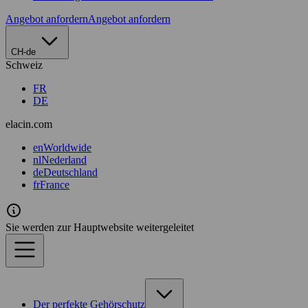
Angebot anfordern
Angebot anfordern
CH-de
Schweiz
FR
DE
elacin.com
en
Worldwide
nl
Nederland
de
Deutschland
fr
France
Sie werden zur Hauptwebsite weitergeleitet
Der perfekte Gehörschutz