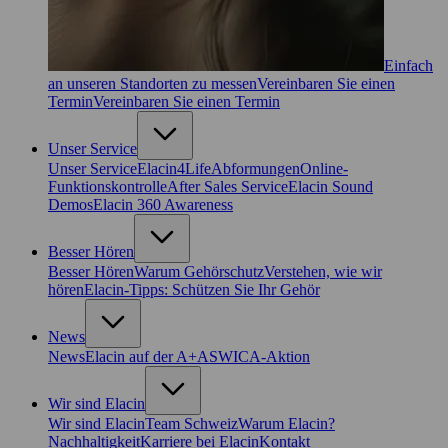
Einfach
an unseren Standorten zu messen
Vereinbaren Sie einen
Termin
Vereinbaren Sie einen Termin
Unser Service
Unser Service
Elacin4Life
Abformungen
Online-
Funktionskontrolle
After Sales Service
Elacin Sound
Demos
Elacin 360 Awareness
Besser Hören
Besser Hören
Warum Gehörschutz
Verstehen, wie wir
hören
Elacin-Tipps: Schützen Sie Ihr Gehör
News
News
Elacin auf der A+A
SWICA-Aktion
Wir sind Elacin
Wir sind Elacin
Team Schweiz
Warum Elacin?
Nachhaltigkeit
Karriere bei Elacin
Kontakt