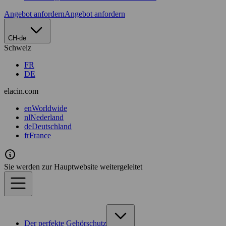
Angebot anfordern
Angebot anfordern
CH-de
Schweiz
FR
DE
elacin.com
en
Worldwide
nl
Nederland
de
Deutschland
fr
France
Sie werden zur Hauptwebsite weitergeleitet
Der perfekte Gehörschutz