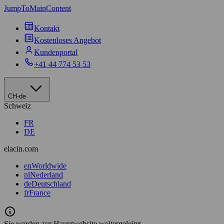
JumpToMainContent
Kontakt
Kostenloses Angebot
Kundenportal
+41 44 774 53 53
CH-de
Schweiz
FR
DE
elacin.com
en
Worldwide
nl
Nederland
de
Deutschland
fr
France
Sie werden zur Hauptwebsite weitergeleitet