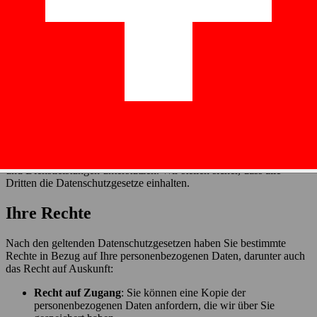
gewährleisten. Dazu gehören Verschlüsselung, Zugangskontrollen
und regelmäßige Überprüfungen unserer Datenschutzpraktiken.
Allerdings kann keine Datenübertragung über das Internet zu 100%
sicher sein, so dass wir die absolute Sicherheit Ihrer Daten nicht
garantieren können.
Gemeinsame Nutzung Ihrer Daten
Wir verkaufen oder vermieten Ihre persönlichen Daten nicht an
Dritte. Wir können jedoch Ihre Daten an vertrauenswürdige
Dienstleister oder Geschäftspartner weitergeben, die uns beim
Betrieb unserer Website oder bei der Bereitstellung unserer Produkte
und Dienstleistungen unterstützen. Wir stellen sicher, dass alle
Dritten die Datenschutzgesetze einhalten.
Ihre Rechte
Nach den geltenden Datenschutzgesetzen haben Sie bestimmte
Rechte in Bezug auf Ihre personenbezogenen Daten, darunter auch
das Recht auf Auskunft:
Recht auf Zugang
: Sie können eine Kopie der
personenbezogenen Daten anfordern, die wir über Sie