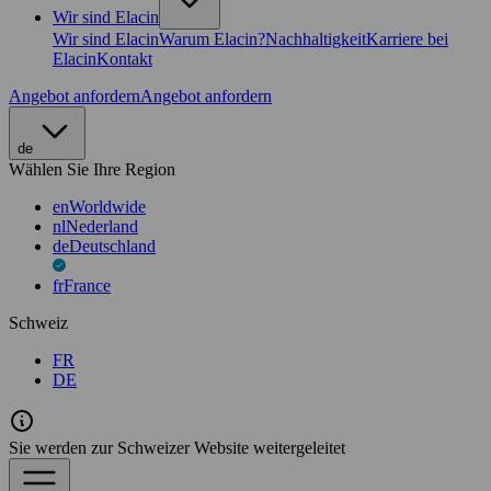
Wir sind Elacin
Wir sind Elacin
Warum Elacin?
Nachhaltigkeit
Karriere bei
Elacin
Kontakt
Angebot anfordern
Angebot anfordern
de
Wählen Sie Ihre Region
en
Worldwide
nl
Nederland
de
Deutschland
fr
France
Schweiz
FR
DE
Sie werden zur Schweizer Website weitergeleitet