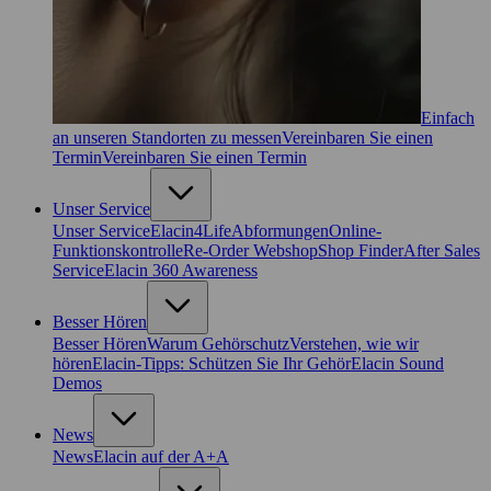
Einfach
an unseren Standorten zu messen
Vereinbaren Sie einen
Termin
Vereinbaren Sie einen Termin
Unser Service
Unser Service
Elacin4Life
Abformungen
Online-
Funktionskontrolle
Re-Order Webshop
Shop Finder
After Sales
Service
Elacin 360 Awareness
Besser Hören
Besser Hören
Warum Gehörschutz
Verstehen, wie wir
hören
Elacin-Tipps: Schützen Sie Ihr Gehör
Elacin Sound
Demos
News
News
Elacin auf der A+A