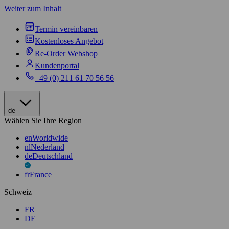
Weiter zum Inhalt
Termin vereinbaren
Kostenloses Angebot
Re-Order Webshop
Kundenportal
+49 (0) 211 61 70 56 56
de
Wählen Sie Ihre Region
en
Worldwide
nl
Nederland
de
Deutschland
fr
France
Schweiz
FR
DE