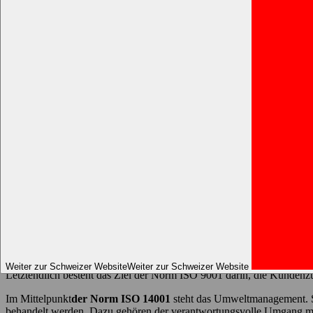
Warum die ISO-Zertifizierung von Elacin für Qualität, Sicherh
Warum die ISO-Zertifizierung von Elacin 
3 Juli, 2026 - Lesezeit: 5min
Bei Elacin tragen die Normen ISO 9001 und ISO 14001 dazu bei, dass Q
unseres täglichen Betriebs. Wir freuen uns daher, bestätigen zu könn
die auf der Suche nach zuverlässigem Gehörschutz am Arbeitsplatz sin
Konformität entsprechen.
In diesem Artikel erläutern wir, warum die ISO-Zertifizierung wichtig 
Was die ISO-Zertifizierung in der Praxis 
Die ISO-Zertifizierung ist keine einmalige Errungenschaft. Sie spiegel
ISO 9001
konzentriert sich auf das Qualitätsmanagement. Diese Norm s
Logistik und zum Kundenservice. Die Prozesse sind klar definiert, we
Weiter zur Schweizer Website
Weiter zur Schweizer Website
Letztendlich besteht das Ziel der Norm ISO 9001 darin, die Kunden
Im Mittelpunkt
der Norm ISO 14001
steht das Umweltmanagement. Sie
behandelt werden. Dazu gehören der verantwortungsvolle Umgang mi