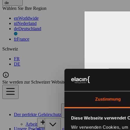
de
Wählen Sie Ihre Region
en
Worldwide
nl
Nederland
de
Deutschland
fr
France
Schweiz
FR
DE
Sie werden zur Schweizer Website weitergeleitet
Zustimmung
Der perfekte Gehörschutz
Diese Webseite verwendet 
Arbeit
Wir verwenden Cookies, um I
Unsere Produkte
Bauwesen & Fertigung