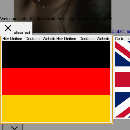
Welcome to the Elacin website.
Select your country or region:
Einfach a
closeText
Hier bleiben - Deutsche Website
Hier bleiben - Deutsche Website
Go to the
Unser Service
Unser Service
Elacin4Life
Abformungen
Online-Funktionskontro
Besser Hören
Besser Hören
Warum Gehörschutz
Verstehen, wie wir hören
Ela
News
News
Elacin auf der A+A
Wir sind Elacin
Wir sind Elacin
Warum Elacin?
Nachhaltigkeit
Karriere bei Elaci
Angebot anfordern
Angebot anfordern