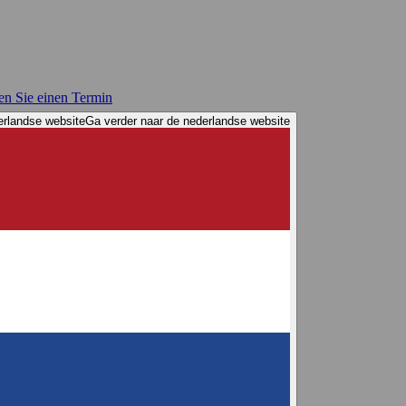
en Sie einen Termin
erlandse website
Ga verder naar de nederlandse website
eness