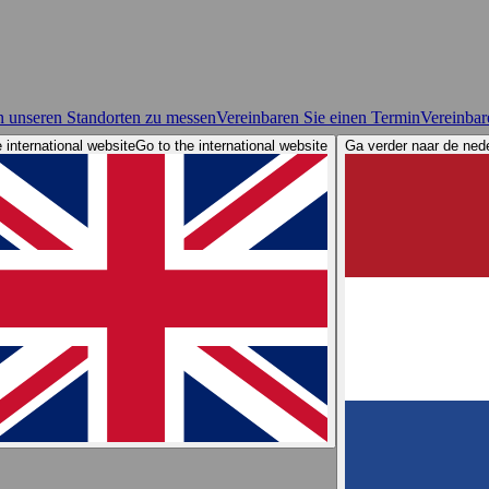
n unseren Standorten zu messen
Vereinbaren Sie einen Termin
Vereinbar
 international website
Go to the international website
Ga verder naar de ned
lle
Re-Order Webshop
Shop Finder
After Sales Service
Elacin 360 Awar
cin-Tipps: Schützen Sie Ihr Gehör
Elacin Sound Demos
n
Kontakt