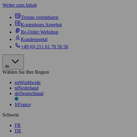
Weiter zum Inhalt
Termin vereinbaren
Kostenloses Angebot
Re-Order Webshop
Kundenportal
+49 (0) 211 61 70 56 56
de
Wählen Sie Ihre Region
en
Worldwide
nl
Nederland
de
Deutschland
fr
France
Schweiz
FR
DE