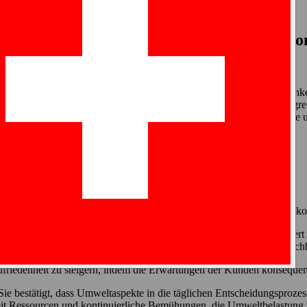
eit und Compliance von Bedeutung ist
für Qualität, Sicherheit und Compliance vo
ualität und Umweltverantwortung in all unseren Aktivitäten verankert 
en, dass unsere ISO-Zertifizierungen kürzlich unternehmensweit erfolg
d, bieten diese Zertifizierungen die Gewissheit, dass unsere Produkte
ist und was sie in der Praxis bedeutet.
bedeutet
t strukturierte Prozesse wider, die regelmäßig überprüft, getestet und k
tellt sicher, dass Qualität in unserer gesamten Organisation verankert
rden überwacht und kontinuierlich optimiert, um langfristig eine gleic
zufriedenheit zu steigern, indem die Erwartungen der Kunden konseque
 bestätigt, dass Umweltaspekte in die täglichen Entscheidungsprozesse u
t Ressourcen und kontinuierliche Bemühungen, die Umweltbelastung 