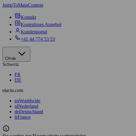
JumpToMainContent
Kontakt
Kostenloses Angebot
Kundenportal
+41 44 774 53 53
CH-de
Schweiz
FR
DE
elacin.com
en
Worldwide
nl
Nederland
de
Deutschland
fr
France
Sie werden zur Hauptwebsite weitergeleitet