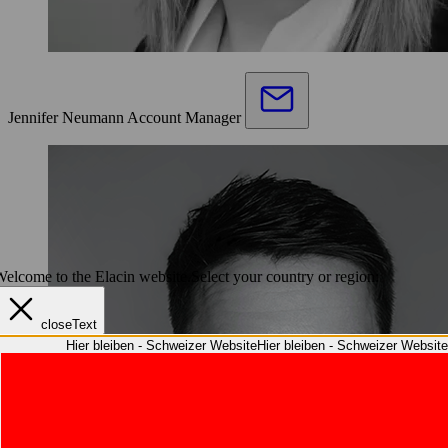
Jennifer Neumann
Account Manager
elcome to the Elacin website.
Select your country or region:
closeText
Hier bleiben - Schweizer Website
Hier bleiben - Schweizer Website