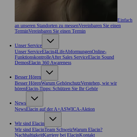
Einfach
an unseren Standorten zu messen
Vereinbaren Sie einen
Termin
Vereinbaren Sie einen Termin
Unser Service
Unser Service
Elacin4Life
Abformungen
Online-
Funktionskontrolle
After Sales Service
Elacin Sound
Demos
Elacin 360 Awareness
Besser Hören
Besser Hören
Warum Gehörschutz
Verstehen, wie wir
hören
Elacin-Tipps: Schützen Sie Ihr Gehör
News
News
Elacin auf der A+A
SWICA-Aktion
Wir sind Elacin
Wir sind Elacin
Team Schweiz
Warum Elacin?
Nachhaltigkeit
Karriere bei Elacin
Kontakt