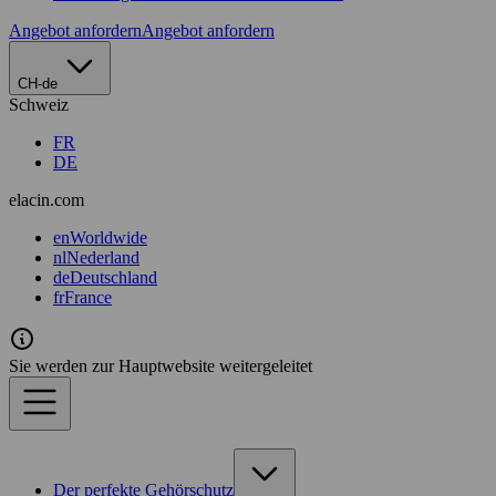
Angebot anfordern
Angebot anfordern
CH-de
Schweiz
FR
DE
elacin.com
en
Worldwide
nl
Nederland
de
Deutschland
fr
France
Sie werden zur Hauptwebsite weitergeleitet
Der perfekte Gehörschutz