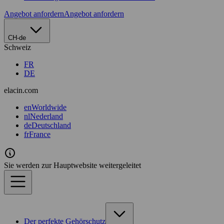
Angebot anfordern
Angebot anfordern
CH-de
Schweiz
FR
DE
elacin.com
en
Worldwide
nl
Nederland
de
Deutschland
fr
France
Sie werden zur Hauptwebsite weitergeleitet
Der perfekte Gehörschutz