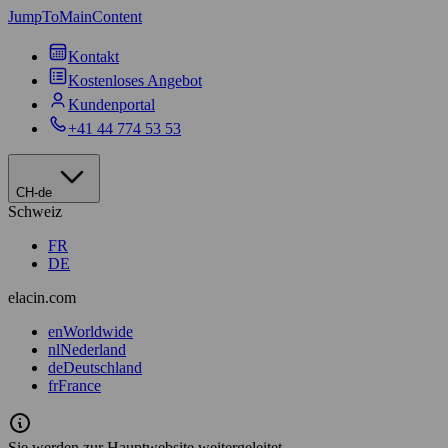
JumpToMainContent
Kontakt
Kostenloses Angebot
Kundenportal
+41 44 774 53 53
CH-de
Schweiz
FR
DE
elacin.com
en
Worldwide
nl
Nederland
de
Deutschland
fr
France
Sie werden zur Hauptwebsite weitergeleitet