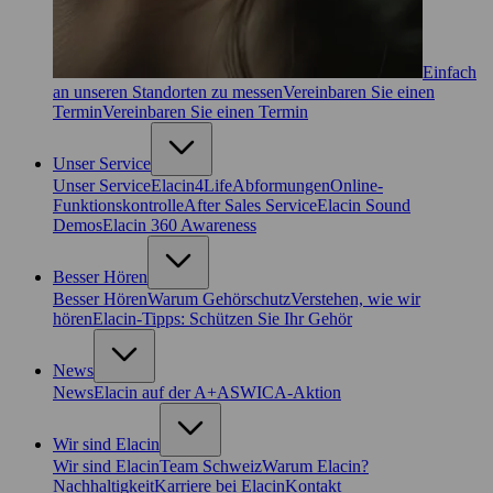
Einfach
an unseren Standorten zu messen
Vereinbaren Sie einen
Termin
Vereinbaren Sie einen Termin
Unser Service
Unser Service
Elacin4Life
Abformungen
Online-
Funktionskontrolle
After Sales Service
Elacin Sound
Demos
Elacin 360 Awareness
Besser Hören
Besser Hören
Warum Gehörschutz
Verstehen, wie wir
hören
Elacin-Tipps: Schützen Sie Ihr Gehör
News
News
Elacin auf der A+A
SWICA-Aktion
Wir sind Elacin
Wir sind Elacin
Team Schweiz
Warum Elacin?
Nachhaltigkeit
Karriere bei Elacin
Kontakt