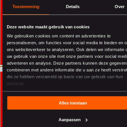
Toestemming
Details
Over
Die Rolle von Elacin im Bereich
Hörschutz und Prävention
Deze website maakt gebruik van cookies
Elacin entwickelt
individuellen Gehörschutz
und
professionelle
We gebruiken cookies om content en advertenties te
Hörlösungen
, ideal für Umgebungen, in denen regelmäßig Lärm
personaliseren, om functies voor social media te bieden en 
entsteht und langfristige Sicherheit entscheidend ist.
ons websiteverkeer te analyseren. Ook delen we informatie 
Hörgesundheit ist nicht nur für Kinder wichtig, sondern auch für die
uw gebruik van onze site met onze partners voor social medi
Erwachsenen, die sie täglich begleiten und unterstützen.
adverteren en analyse. Deze partners kunnen deze gegeven
Elacin trägt zu dieser Aufgabe bei, indem wir
individeullen
combineren met andere informatie die u aan ze heeft verstrek
Aller sur le site suisse
Aller sur le site suisse
Gehörschutz
und professionelle Lösungen für Umgebungen
die ze hebben verzameld op basis van uw gebruik van hun
entwickeln, in denen Lärm ein regelmäßiges Risiko darstellt.
services.
Entdecken Sie, wie unsere Lösungen zu einem sichereren
Klangumfeld im Bildungs- und Gesundheitswesen beitragen.
Alles toestaan
Unsere Produkte und unser Fachwissen unterstützen sichere
Aanpassen
Klangumgebungen in Bereichen wie: