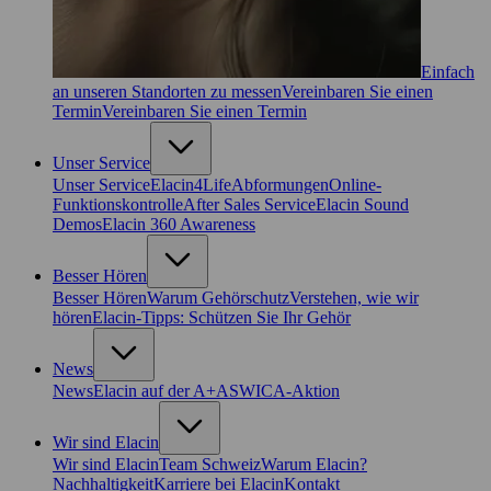
Einfach
an unseren Standorten zu messen
Vereinbaren Sie einen
Termin
Vereinbaren Sie einen Termin
Unser Service
Unser Service
Elacin4Life
Abformungen
Online-
Funktionskontrolle
After Sales Service
Elacin Sound
Demos
Elacin 360 Awareness
Besser Hören
Besser Hören
Warum Gehörschutz
Verstehen, wie wir
hören
Elacin-Tipps: Schützen Sie Ihr Gehör
News
News
Elacin auf der A+A
SWICA-Aktion
Wir sind Elacin
Wir sind Elacin
Team Schweiz
Warum Elacin?
Nachhaltigkeit
Karriere bei Elacin
Kontakt