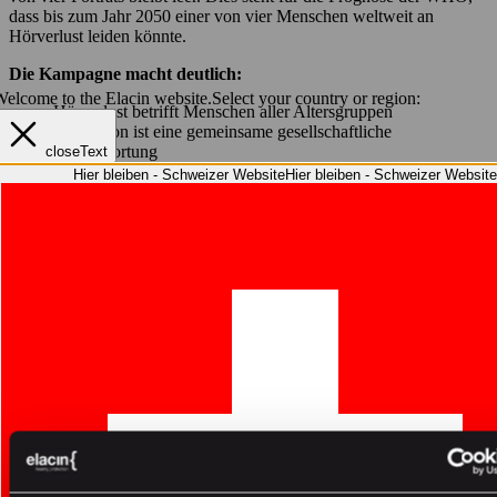
dass bis zum Jahr 2050 einer von vier Menschen weltweit an
Hörverlust leiden könnte.
Die Kampagne macht deutlich:
elcome to the Elacin website.
Select your country or region:
Hörverlust betrifft Menschen aller Altersgruppen
Prävention ist eine gemeinsame gesellschaftliche
Verantwortung
closeText
Millionen Menschen leiden bereits unter Hörproblemen durch
Hier bleiben - Schweizer Website
Hier bleiben - Schweizer Website
Lärm, Alterung oder medizinische Ursachen
Lärmbedingter Hörverlust ist häufig vermeidbar
Die Kernbotschaft ist klar:
Durch gemeinsames Handeln kann
Hörverlust verhindert und die Hörgesundheit zukünftiger
Generationen geschützt werden.