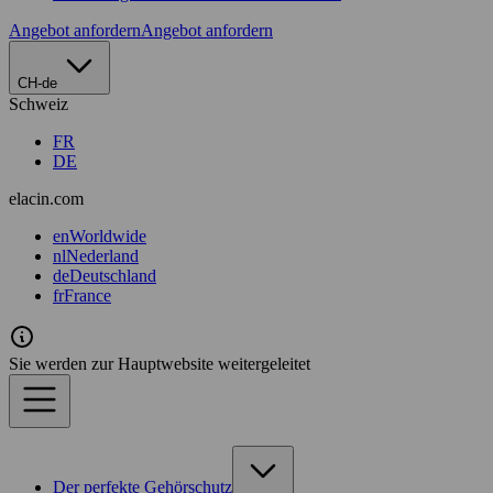
Angebot anfordern
Angebot anfordern
CH-de
Schweiz
FR
DE
elacin.com
en
Worldwide
nl
Nederland
de
Deutschland
fr
France
Sie werden zur Hauptwebsite weitergeleitet
Der perfekte Gehörschutz