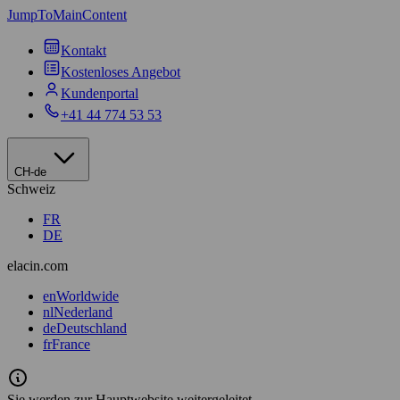
JumpToMainContent
Kontakt
Kostenloses Angebot
Kundenportal
+41 44 774 53 53
CH-de
Schweiz
FR
DE
elacin.com
en
Worldwide
nl
Nederland
de
Deutschland
fr
France
Sie werden zur Hauptwebsite weitergeleitet