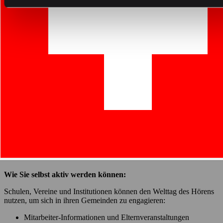
Musikunterricht und Konzerte
Sporthallen und Freizeitaktivitäten
Vereine und gesellschaftliche Veranstaltungen
Mediengebrauch und Kopfhörernutzung
Wir unterstützen Institutionen mit:
Sensibilisierung:
Hilfe bei der Erkennung von Risiken und
Frühwarnzeichen.
Praktisches Präventionswissen:
Vermittlung von bewährtem
Fachwissen in pädagogischen und therapeutischen
Einrichtungen.
Individuelle Lösungen:
Hochwertiger Schutz, der auf die
realen Bedürfnisse abgestimmt ist.
Wie Sie selbst aktiv werden können:
Schulen, Vereine und Institutionen können den Welttag des Hörens
nutzen, um sich in ihren Gemeinden zu engagieren:
Mitarbeiter-Informationen und Elternveranstaltungen