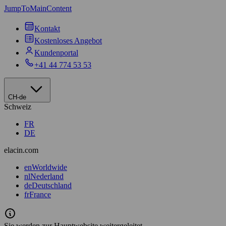
JumpToMainContent
Kontakt
Kostenloses Angebot
Kundenportal
+41 44 774 53 53
CH-de
Schweiz
FR
DE
elacin.com
en
Worldwide
nl
Nederland
de
Deutschland
fr
France
Sie werden zur Hauptwebsite weitergeleitet