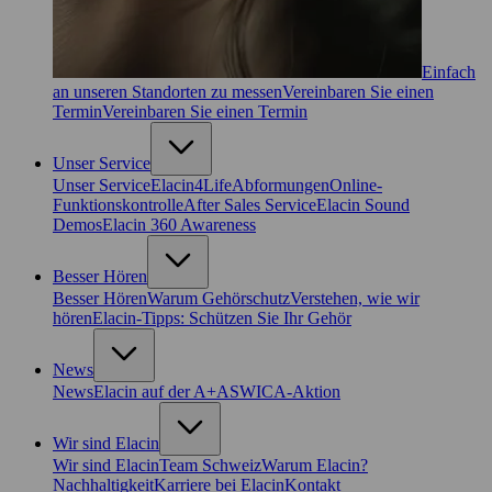
Einfach
an unseren Standorten zu messen
Vereinbaren Sie einen
Termin
Vereinbaren Sie einen Termin
Unser Service
Unser Service
Elacin4Life
Abformungen
Online-
Funktionskontrolle
After Sales Service
Elacin Sound
Demos
Elacin 360 Awareness
Besser Hören
Besser Hören
Warum Gehörschutz
Verstehen, wie wir
hören
Elacin-Tipps: Schützen Sie Ihr Gehör
News
News
Elacin auf der A+A
SWICA-Aktion
Wir sind Elacin
Wir sind Elacin
Team Schweiz
Warum Elacin?
Nachhaltigkeit
Karriere bei Elacin
Kontakt