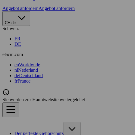
Angebot anfordern
Angebot anfordern
CH-de
Schweiz
FR
DE
elacin.com
en
Worldwide
nl
Nederland
de
Deutschland
fr
France
Sie werden zur Hauptwebsite weitergeleitet
Der perfekte Gehörschutz