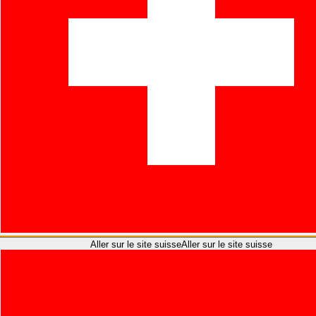
B2C - Einzelkunde
B2C - Einzelkunde
Aller sur le site suisse
Aller sur le site suisse