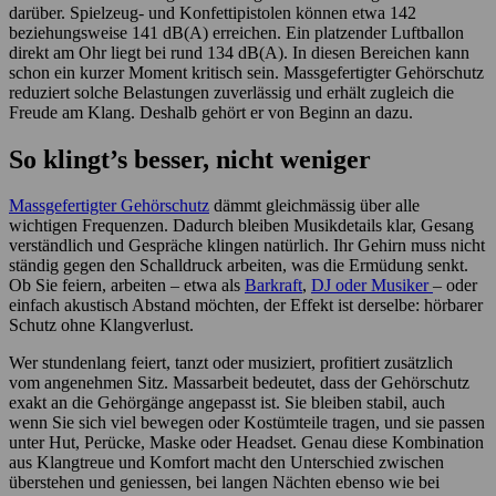
darüber. Spielzeug- und Konfettipistolen können etwa 142
beziehungsweise 141 dB(A) erreichen. Ein platzender Luftballon
direkt am Ohr liegt bei rund 134 dB(A). In diesen Bereichen kann
schon ein kurzer Moment kritisch sein. Massgefertigter Gehörschutz
reduziert solche Belastungen zuverlässig und erhält zugleich die
Freude am Klang. Deshalb gehört er von Beginn an dazu.
So klingt’s besser, nicht weniger
Massgefertigter Gehörschutz
dämmt gleichmässig über alle
wichtigen Frequenzen. Dadurch bleiben Musikdetails klar, Gesang
verständlich und Gespräche klingen natürlich. Ihr Gehirn muss nicht
ständig gegen den Schalldruck arbeiten, was die Ermüdung senkt.
Ob Sie feiern, arbeiten – etwa als
Barkraft
,
DJ oder Musiker
– oder
einfach akustisch Abstand möchten, der Effekt ist derselbe: hörbarer
Schutz ohne Klangverlust.
Wer stundenlang feiert, tanzt oder musiziert, profitiert zusätzlich
vom angenehmen Sitz. Massarbeit bedeutet, dass der Gehörschutz
exakt an die Gehörgänge angepasst ist. Sie bleiben stabil, auch
wenn Sie sich viel bewegen oder Kostümteile tragen, und sie passen
unter Hut, Perücke, Maske oder Headset. Genau diese Kombination
aus Klangtreue und Komfort macht den Unterschied zwischen
überstehen und geniessen, bei langen Nächten ebenso wie bei