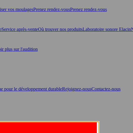
liser vos moulages
Prenez rendez-vous
Prenez rendez-vous
e
Service après-vente
Où trouver nos produits
Laboratoire sonore Elacin
ir plus sur l'audition
ue pour le développement durable
Rejoignez-nous
Contactez-nous