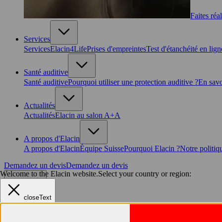
Faites réa
Services
Services
Elacin4Life
Prises d'empreintes
Test d'étanchéité en lign
Santé auditive
Santé auditive
Pourquoi utiliser une protection auditive ?
En savo
Actualités
Actualités
Elacin au salon A+A
A propos d'Elacin
A propos d'Elacin
Équipe Suisse
Pourquoi Elacin ?
Notre politiq
Demandez un devis
Demandez un devis
Welcome to the Elacin website.
Select your country or region:
CH-fr
closeText
Suisse
FR