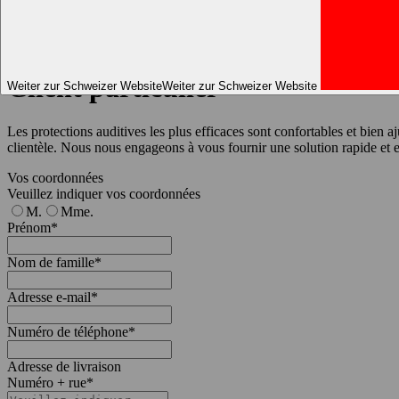
Formulaire après-vente - client particulier
Assistance après-vente et retour d'information sur la qualité
Client particulier
Weiter zur Schweizer Website
Weiter zur Schweizer Website
Les protections auditives les plus efficaces sont confortables et bien a
clientèle. Nous nous engageons à vous fournir une solution rapide et e
Vos coordonnées
Veuillez indiquer vos coordonnées
M.
Mme.
Prénom
*
Nom de famille
*
Adresse e-mail
*
Numéro de téléphone
*
Adresse de livraison
Numéro + rue
*