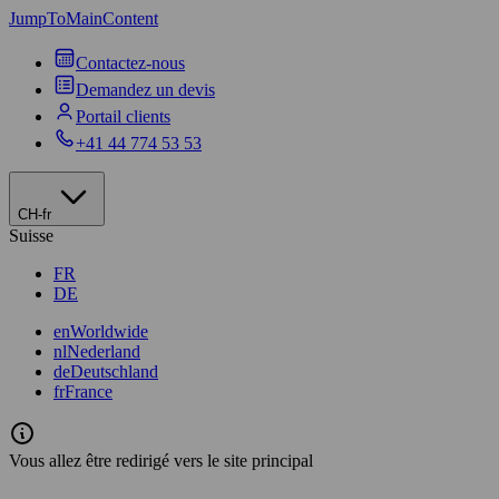
JumpToMainContent
Contactez-nous
Demandez un devis
Portail clients
+41 44 774 53 53
CH-fr
Suisse
FR
DE
en
Worldwide
nl
Nederland
de
Deutschland
fr
France
Vous allez être redirigé vers le site principal