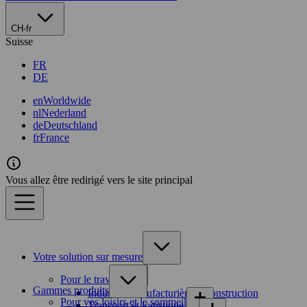
CH-fr
Suisse
FR
DE
en
Worldwide
nl
Nederland
de
Deutschland
fr
France
Vous allez être redirigé vers le site principal
Votre solution sur mesure
Pour le travail
Gammes produits
Industrie manufacturière et construction
Pour vos loisirs et le sommeil
Transport et logistique