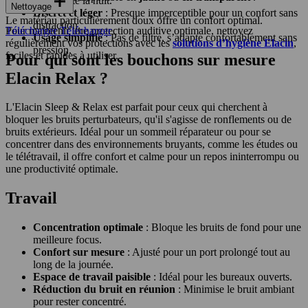
place toute la nuit.
Nettoyage
Discret et léger
: Presque imperceptible pour un confort sans
Le matériau particulièrement doux offre un confort optimal.
distraction.
Pour maintenir une protection auditive optimale, nettoyez
Télécharger
Télécharger
Usage simplifié
: Pas de filtre, s’adapte confortablement sans
régulièrement vos protections avec les
solutions d’hygiène Elacin
,
pression.
faciles et rapides à utiliser.
Pour qui sont les bouchons sur mesure
Elacin Relax ?
L'Elacin Sleep & Relax est parfait pour ceux qui cherchent à
bloquer les bruits perturbateurs, qu'il s'agisse de ronflements ou de
bruits extérieurs. Idéal pour un sommeil réparateur ou pour se
concentrer dans des environnements bruyants, comme les études ou
le télétravail, il offre confort et calme pour un repos ininterrompu ou
une productivité optimale.
Travail
Concentration optimale
: Bloque les bruits de fond pour une
meilleure focus.
Confort sur mesure
: Ajusté pour un port prolongé tout au
long de la journée.
Espace de travail paisible
: Idéal pour les bureaux ouverts.
Réduction du bruit en réunion
: Minimise le bruit ambiant
pour rester concentré.