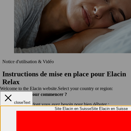
Notice d'utilisation & Vidéo
Instructions de mise en place pour Elacin
Relax
Welcome to the Elacin website.
Select your country or region:
Besoin d'aide pour commencer ?
closeText
Trouvez tout ce dont vous avez besoin pour bien débuter :
Site Elacin en Suisse
Site Elacin en Suisse
téléchargez la notice d'utilisation ou regardez la vidéo tutoriel de
mise en place.
Télécharger
Télécharger