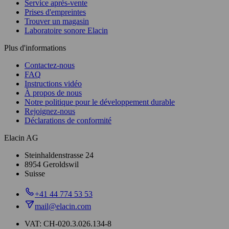
Service après-vente
Prises d'empreintes
Trouver un magasin
Laboratoire sonore Elacin
Plus d'informations
Contactez-nous
FAQ
Instructions vidéo
À propos de nous
Notre politique pour le développement durable
Rejoignez-nous
Déclarations de conformité
Elacin AG
Steinhaldenstrasse 24
8954 Geroldswil
Suisse
+41 44 774 53 53
mail@elacin.com
VAT: CH-020.3.026.134-8