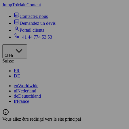
JumpToMainContent
Contactez-nous
Demandez un devis
Portail clients
+41 44 774 53 53
CH-fr
Suisse
FR
DE
en
Worldwide
nl
Nederland
de
Deutschland
fr
France
Vous allez être redirigé vers le site principal