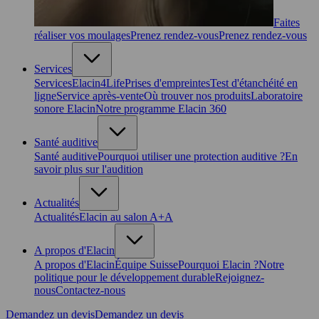
Faites
réaliser vos moulages
Prenez rendez-vous
Prenez rendez-vous
Services
Services
Elacin4Life
Prises d'empreintes
Test d'étanchéité en
ligne
Service après-vente
Où trouver nos produits
Laboratoire
sonore Elacin
Notre programme Elacin 360
Santé auditive
Santé auditive
Pourquoi utiliser une protection auditive ?
En
savoir plus sur l'audition
Actualités
Actualités
Elacin au salon A+A
A propos d'Elacin
A propos d'Elacin
Équipe Suisse
Pourquoi Elacin ?
Notre
politique pour le développement durable
Rejoignez-
nous
Contactez-nous
Demandez un devis
Demandez un devis