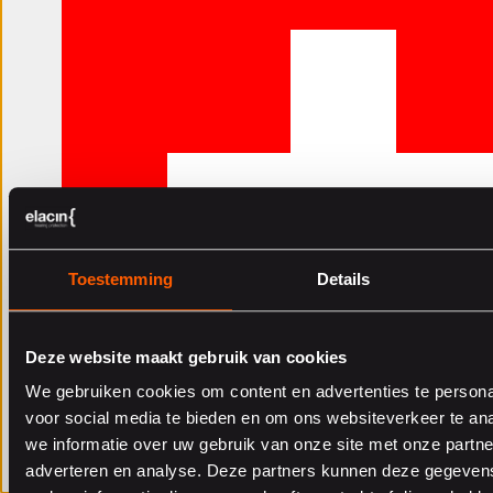
Toestemming
Details
playVideoText
Deze website maakt gebruik van cookies
Foire aux questions
We gebruiken cookies om content en advertenties te persona
voor social media te bieden en om ons websiteverkeer te an
Réponses d’experts aux questions les plus
we informatie over uw gebruik van onze site met onze partne
fréquentes
adverteren en analyse. Deze partners kunnen deze gegeve